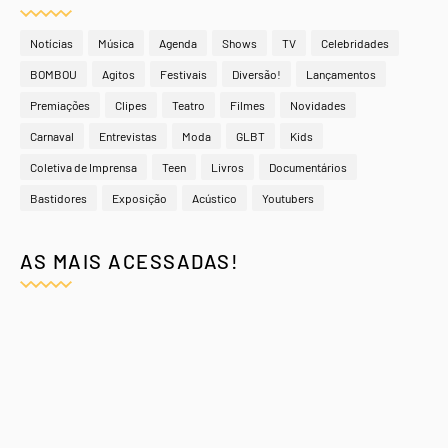
Notícias
Música
Agenda
Shows
TV
Celebridades
BOMBOU
Agitos
Festivais
Diversão!
Lançamentos
Premiações
Clipes
Teatro
Filmes
Novidades
Carnaval
Entrevistas
Moda
GLBT
Kids
Coletiva de Imprensa
Teen
Livros
Documentários
Bastidores
Exposição
Acústico
Youtubers
AS MAIS ACESSADAS!