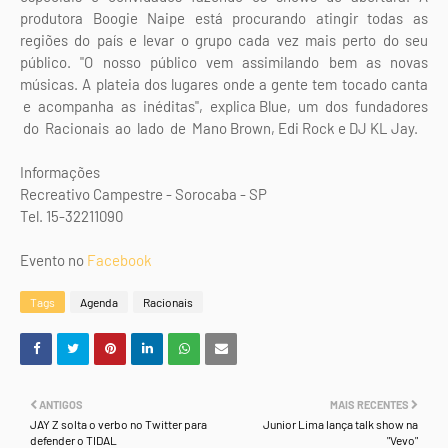
produtora Boogie Naipe está procurando atingir todas as
regiões do país e levar o grupo cada vez mais perto do seu
público. "O nosso público vem assimilando bem as novas
músicas. A plateia dos lugares onde a gente tem tocado canta
e acompanha as inéditas", explica Blue, um dos fundadores
do Racionais ao lado de Mano Brown, Edi Rock e DJ KL Jay.
Informações
Recreativo Campestre - Sorocaba - SP
Tel. 15-32211090
Evento no
Facebook
Tags
Agenda
Racionais
ANTIGOS
MAIS RECENTES
JAY Z solta o verbo no Twitter para
Junior Lima lança talk show na
defender o TIDAL
"Vevo"