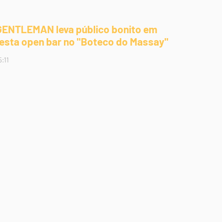
GENTLEMAN leva público bonito em
festa open bar no "Boteco do Massay"
5:11