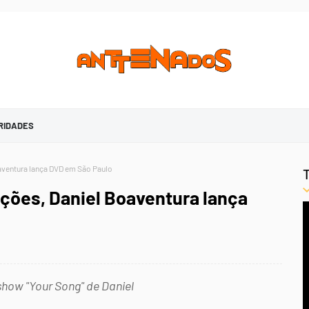
RIDADES
aventura lança DVD em São Paulo
ções, Daniel Boaventura lança
 show "Your Song" de Daniel