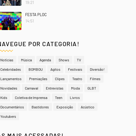
19:21
FESTA PLOC
14:51
NAVEGUE POR CATEGORIA!
Notícias
Música
Agenda
Shows
TV
Celebridades
BOMBOU
Agitos
Festivais
Diversão!
Lançamentos
Premiações
Clipes
Teatro
Filmes
Novidades
Carnaval
Entrevistas
Moda
GLBT
Kids
Coletiva de Imprensa
Teen
Livros
Documentários
Bastidores
Exposição
Acústico
Youtubers
AS MAIS ACESSADAS!