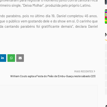
proveitaram para registrar o momento junto com a cantora Mica
imeiro single, “Deixa Molhar”, produzida pelo próprio Latino.
do parabéns, pois no último dia 19, Daniel completou 45 anos.
 que o público vem gostando dele e do show em si. O carinho que
da cantando parabéns foi gratificante demais”, declara Daniel
MAIS RECENTES
William Couto agita a Festa do Peão de Embu-Guaçu neste sábado (23)