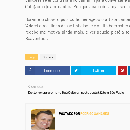
cantores se encontraram no camarim para conversar e a
(foto), uma jovem cantora Pop que acaba de lançar seu pr
Durante o show, o público homenageou o artista cantan
“Adorei o resultado desse trabalho, e é muito bom saber
recebo me motiva ainda mais, e ver aquela platéia to
Boaventura.
Tags
Shows
Facebook
Twitter
ANTIGOS
Dexter se apresenta no Itaú Cultural, nesta sexta (22) em São Paulo
POSTADO POR
RODRIGO SANCHES