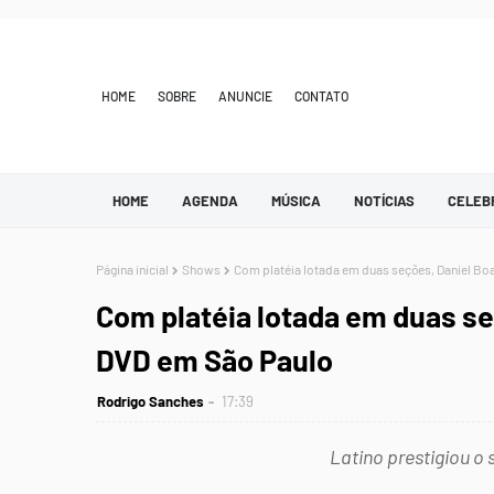
HOME
SOBRE
ANUNCIE
CONTATO
HOME
AGENDA
MÚSICA
NOTÍCIAS
CELEB
Página inicial
Shows
Com platéia lotada em duas seções, Daniel Bo
Com platéia lotada em duas se
DVD em São Paulo
Rodrigo Sanches
17:39
Latino prestigiou o