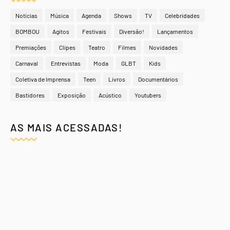
Notícias
Música
Agenda
Shows
TV
Celebridades
BOMBOU
Agitos
Festivais
Diversão!
Lançamentos
Premiações
Clipes
Teatro
Filmes
Novidades
Carnaval
Entrevistas
Moda
GLBT
Kids
Coletiva de Imprensa
Teen
Livros
Documentários
Bastidores
Exposição
Acústico
Youtubers
AS MAIS ACESSADAS!