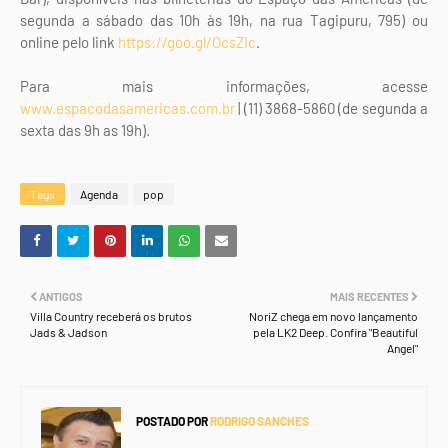
segunda a sábado das 10h às 19h, na rua Tagipuru, 795) ou
online pelo link
https://goo.gl/OcsZIc
.
Para mais informações, acesse
www.espacodasamericas.com.br
| (11) 3868-5860 (de segunda a
sexta das 9h as 19h).
Tags
Agenda
pop
ANTIGOS
MAIS RECENTES
Villa Country receberá os brutos
NoriZ chega em novo lançamento
Jads & Jadson
pela LK2 Deep. Confira "Beautiful
Angel"
POSTADO POR
RODRIGO SANCHES