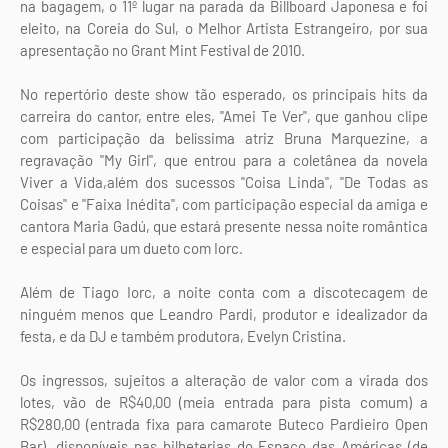
na bagagem, o 11º lugar na parada da Billboard Japonesa e foi
eleito, na Coreia do Sul, o Melhor Artista Estrangeiro, por sua
apresentação no Grant Mint Festival de 2010.
No repertório deste show tão esperado, os principais hits da
carreira do cantor, entre eles, "Amei Te Ver", que ganhou clipe
com participação da belíssima atriz Bruna Marquezine, a
regravação "My Girl", que entrou para a coletânea da novela
Viver a Vida,além dos sucessos "Coisa Linda", "De Todas as
Coisas" e "Faixa Inédita", com participação especial da amiga e
cantora Maria Gadú, que estará presente nessa noite romântica
e especial para um dueto com Iorc.
Além de Tiago Iorc, a noite conta com a discotecagem de
ninguém menos que Leandro Pardi, produtor e idealizador da
festa, e da DJ e também produtora, Evelyn Cristina.
Os ingressos, sujeitos a alteração de valor com a virada dos
lotes, vão de R$40,00 (meia entrada para pista comum) a
R$280,00 (entrada fixa para camarote Buteco Pardieiro Open
Bar), disponíveis nas bilheterias do Espaço das Américas (de