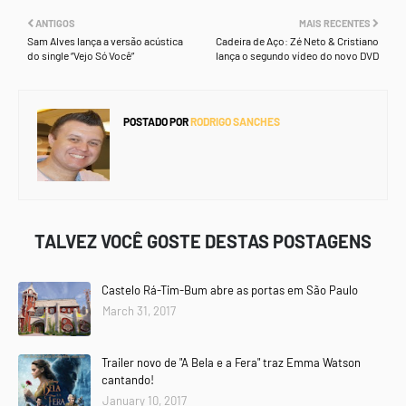
ANTIGOS
MAIS RECENTES
Sam Alves lança a versão acústica
Cadeira de Aço: Zé Neto & Cristiano
do single “Vejo Só Você”
lança o segundo vídeo do novo DVD
POSTADO POR
RODRIGO SANCHES
TALVEZ VOCÊ GOSTE DESTAS POSTAGENS
Castelo Rá-Tim-Bum abre as portas em São Paulo
March 31, 2017
Trailer novo de "A Bela e a Fera" traz Emma Watson
cantando!
January 10, 2017