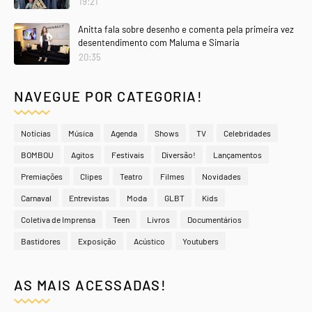
19:21
Anitta fala sobre desenho e comenta pela primeira vez
desentendimento com Maluma e Simaria
20:35
NAVEGUE POR CATEGORIA!
Notícias
Música
Agenda
Shows
TV
Celebridades
BOMBOU
Agitos
Festivais
Diversão!
Lançamentos
Premiações
Clipes
Teatro
Filmes
Novidades
Carnaval
Entrevistas
Moda
GLBT
Kids
Coletiva de Imprensa
Teen
Livros
Documentários
Bastidores
Exposição
Acústico
Youtubers
AS MAIS ACESSADAS!