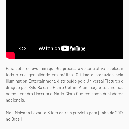
Para deter o novo inimigo, Gru precisará voltar à ativa e colocar
toda a sua genialidade em prática. O filme é produzido pela
Illumination Entertainment, distribuído pela Universal Pictures e
dirigido por Kyle Balda e Pierre Coffin. A animação traz nomes
como Leandro Hassum e Maria Clara Gueiros como dubladores
nacionais.
Meu Malvado Favorito 3 tem estreia prevista para junho de 2017
no Brasil.