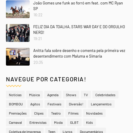
João Gomes une funk ao forró em feat. com MC Ryan
SP
16:22
FELIZ DIA DA TOALHA, STARS WAR DAY E DO ORGULHO
NERD!
19:21
Anitta fala sobre desenho e comenta pela primeira vez
desentendimento com Maluma e Simaria
20:35
NAVEGUE POR CATEGORIA!
Notícias
Música
Agenda
Shows
TV
Celebridades
BOMBOU
Agitos
Festivais
Diversão!
Lançamentos
Premiações
Clipes
Teatro
Filmes
Novidades
Carnaval
Entrevistas
Moda
GLBT
Kids
Coletiva de Imprensa
Teen
Livros
Documentários