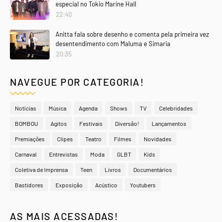
especial no Tokio Marine Hall
22:40
Anitta fala sobre desenho e comenta pela primeira vez
desentendimento com Maluma e Simaria
20:35
NAVEGUE POR CATEGORIA!
Notícias
Música
Agenda
Shows
TV
Celebridades
BOMBOU
Agitos
Festivais
Diversão!
Lançamentos
Premiações
Clipes
Teatro
Filmes
Novidades
Carnaval
Entrevistas
Moda
GLBT
Kids
Coletiva de Imprensa
Teen
Livros
Documentários
Bastidores
Exposição
Acústico
Youtubers
AS MAIS ACESSADAS!