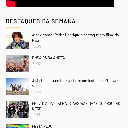
DESTAQUES DA SEMANA!
Ator e cantor Pedro Henrique é destaque em filme da
Pixar
13:04
ENSAIOS DA ANITTA
21:02
João Gomes une funk ao forró em feat. com MC Ryan
SP
16:22
FELIZ DIA DA TOALHA, STARS WAR DAY E DO ORGULHO
NERD!
19:21
FESTA PLOC