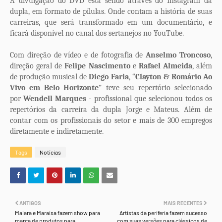
A divulgação do DVD está sendo através do Instagram da
dupla, em formato de pílulas. Onde contam a história de suas
carreiras, que será transformado em um documentário, e
ficará disponível no canal dos sertanejos no YouTube.
Com direção de vídeo e de fotografia de
Anselmo Troncoso
,
direção geral de
Felipe Nascimento
e
Rafael Almeida
, além
de produção musical de
Diego Faria
, “
Clayton & Romário Ao
Vivo em Belo Horizonte
” teve seu repertório selecionado
por
Wendell Marques
- profissional que selecionou todos os
repertórios da carreira da dupla Jorge e Mateus. Além de
contar com os profissionais do setor e mais de 300 empregos
diretamente e indiretamente.
Tags
Notícias
ANTIGOS
MAIS RECENTES
Maiara e Maraisa fazem show para
Artistas da periferia fazem sucesso
marca de produtos para
com suas versões para clássicos de