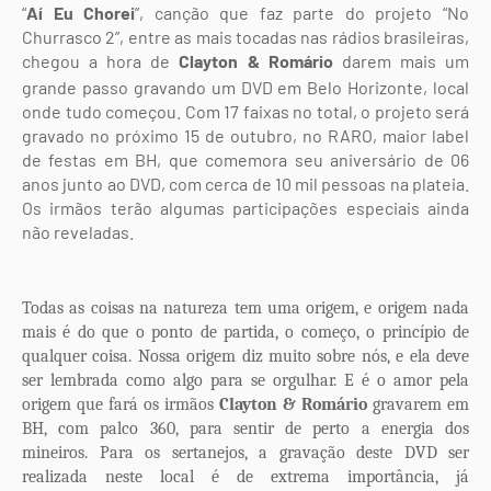
“
Aí
Eu
Chorei
”, canção que faz parte do projeto “No
Churrasco 2”, entre as mais tocadas nas rádios brasileiras,
chegou a hora de
Clayton
&
Romário
darem mais um
grande passo gravando um DVD em Belo Horizonte, local
onde tudo começou. Com 17 faixas no total, o projeto será
gravado no próximo 15 de outubro, no RARO, maior label
de festas em BH, que comemora seu aniversário de 06
anos junto ao DVD, com cerca de 10 mil pessoas na plateia.
Os irmãos terão algumas participações especiais ainda
não reveladas.
Todas as coisas na natureza tem uma origem, e origem nada
mais é do que o ponto de partida, o começo, o princípio de
qualquer coisa. Nossa origem diz muito sobre nós, e ela deve
ser lembrada como algo para se orgulhar. E é o amor pela
origem que fará os irmãos
Clayton
&
Romário
gravarem em
BH, com palco 360, para sentir de perto a energia dos
mineiros. Para os sertanejos, a gravação deste DVD ser
realizada neste local é de extrema importância, já