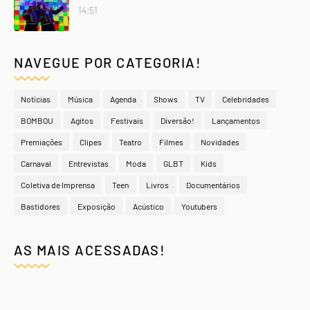
14:51
NAVEGUE POR CATEGORIA!
Notícias
Música
Agenda
Shows
TV
Celebridades
BOMBOU
Agitos
Festivais
Diversão!
Lançamentos
Premiações
Clipes
Teatro
Filmes
Novidades
Carnaval
Entrevistas
Moda
GLBT
Kids
Coletiva de Imprensa
Teen
Livros
Documentários
Bastidores
Exposição
Acústico
Youtubers
AS MAIS ACESSADAS!