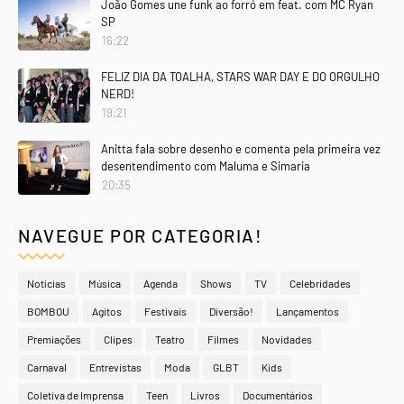
João Gomes une funk ao forró em feat. com MC Ryan
SP
16:22
FELIZ DIA DA TOALHA, STARS WAR DAY E DO ORGULHO
NERD!
19:21
Anitta fala sobre desenho e comenta pela primeira vez
desentendimento com Maluma e Simaria
20:35
NAVEGUE POR CATEGORIA!
Notícias
Música
Agenda
Shows
TV
Celebridades
BOMBOU
Agitos
Festivais
Diversão!
Lançamentos
Premiações
Clipes
Teatro
Filmes
Novidades
Carnaval
Entrevistas
Moda
GLBT
Kids
Coletiva de Imprensa
Teen
Livros
Documentários