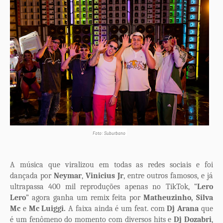
Foto: Suburbano
A música que viralizou em todas as redes sociais e foi
dançada por
Neymar
,
Vinicius Jr
, entre outros famosos, e já
ultrapassa 400 mil reproduções apenas no TikTok, “
Lero
Lero
” agora ganha um remix feita por
Matheuzinho, Silva
Mc
e
Mc Luiggi.
A faixa ainda é um feat. com
Dj Arana
que
é um fenômeno do momento com diversos hits e
Dj Dozabri
,