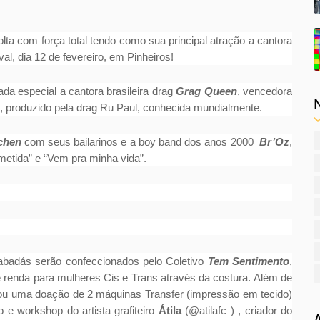
lta com força total tendo como sua principal atração a cantora
al, dia 12 de fevereiro, em Pinheiros!
a especial a cantora brasileira drag
Grag Queen
, vencedora
e”, produzido pela drag Ru Paul, conhecida mundialmente.
chen
com seus bailarinos e a boy band dos anos 2000
Br’Oz
,
metida” e “Vem pra minha vida”.
s abadás serão confeccionados pelo Coletivo
Tem Sentimento
,
 e renda para mulheres Cis e Trans através da costura. Além de
u uma doação de 2 máquinas Transfer (impressão em tecido)
 e workshop do artista grafiteiro
Átila
(@atilafc ) , criador do