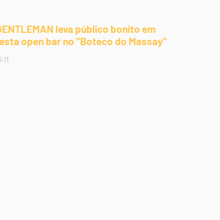
GENTLEMAN leva público bonito em
festa open bar no "Boteco do Massay"
5:11