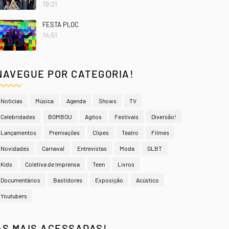
19:21
FESTA PLOC
14:51
NAVEGUE POR CATEGORIA!
Notícias
Música
Agenda
Shows
TV
Celebridades
BOMBOU
Agitos
Festivais
Diversão!
Lançamentos
Premiações
Clipes
Teatro
Filmes
Novidades
Carnaval
Entrevistas
Moda
GLBT
Kids
Coletiva de Imprensa
Teen
Livros
Documentários
Bastidores
Exposição
Acústico
Youtubers
AS MAIS ACESSADAS!