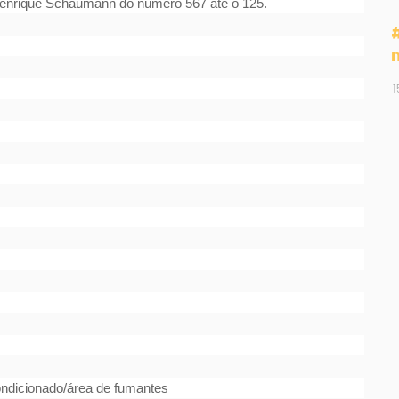
Henrique Schaumann do número 567 até o 125.
1
ondicionado/
área de fumantes