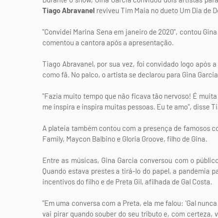
Tiago Abravanel
reviveu Tim Maia no dueto Um Dia de 
"Convidei Marina Sena em janeiro de 2020", contou Gina p
comentou a cantora após a apresentação.
Tiago Abravanel, por sua vez, foi convidado logo após a 
como fã. No palco, o artista se declarou para Gina Garcia
"Fazia muito tempo que não ficava tão nervoso! É muita
me inspira e inspira muitas pessoas. Eu te amo", disse T
A plateia também contou com a presença de famosos como
Family, Maycon Balbino e Gloria Groove, filho de Gina.
Entre as músicas, Gina Garcia conversou com o público 
Quando estava prestes a tirá-lo do papel, a pandemia pa
incentivos do filho e de Preta Gil, afilhada de Gal Costa.
"Em uma conversa com a Preta, ela me falou: 'Gal nunca
vai pirar quando souber do seu tributo e, com certeza, v