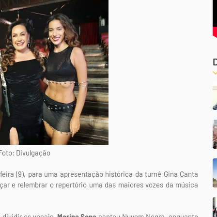
 Divulgação
-feira (9), para uma apresentação histórica da turnê Gina Canta
nçar e relembrar o repertório uma das maiores vozes da música
 dividir os vocais.
Marina Sena
cantou Nuvem Negra, enquanto