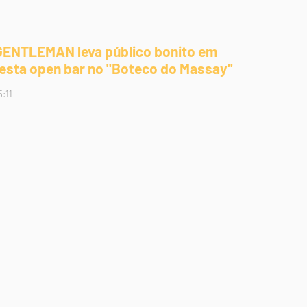
GENTLEMAN leva público bonito em
festa open bar no "Boteco do Massay"
5:11