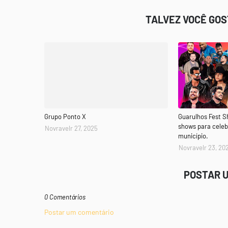
TALVEZ VOCÊ GO
Grupo Ponto X
Guarulhos Fest 
shows para celeb
Novravelr 27, 2025
município.
Novravelr 23, 20
POSTAR 
0 Comentários
Postar um comentário