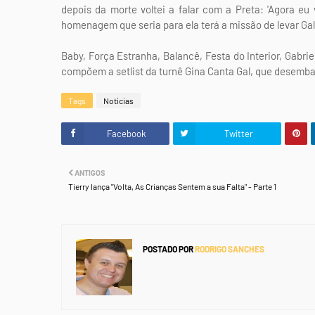
depois da morte voltei a falar com a Preta: 'Agora e
homenagem que seria para ela terá a missão de levar Gal 
Baby, Força Estranha, Balancê, Festa do Interior, Gabri
compõem a setlist da turnê Gina Canta Gal, que desemb
Tags
Notícias
Facebook
Twitter
ANTIGOS
Tierry lança "Volta, As Crianças Sentem a sua Falta" - Parte 1
POSTADO POR
RODRIGO SANCHES