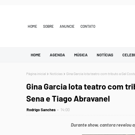
HOME
SOBRE
ANUNCIE
CONTATO
HOME
AGENDA
MÚSICA
NOTÍCIAS
CELEB
Página inicial
Notícias
Gina Garcia lota teatro com tributo a Gal Cos
Gina Garcia lota teatro com tri
Sena e Tiago Abravanel
Rodrigo Sanches
14:00
Durante show, cantora revelou ap