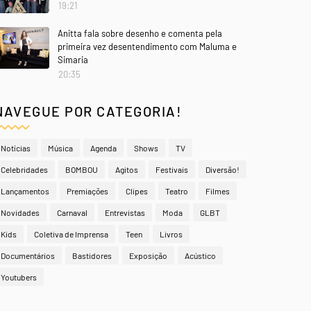
19:21
Anitta fala sobre desenho e comenta pela
primeira vez desentendimento com Maluma e
Simaria
20:35
NAVEGUE POR CATEGORIA!
Notícias
Música
Agenda
Shows
TV
Celebridades
BOMBOU
Agitos
Festivais
Diversão!
Lançamentos
Premiações
Clipes
Teatro
Filmes
Novidades
Carnaval
Entrevistas
Moda
GLBT
Kids
Coletiva de Imprensa
Teen
Livros
Documentários
Bastidores
Exposição
Acústico
Youtubers