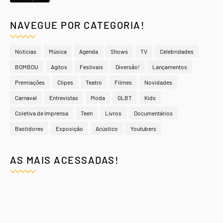
NAVEGUE POR CATEGORIA!
Notícias
Música
Agenda
Shows
TV
Celebridades
BOMBOU
Agitos
Festivais
Diversão!
Lançamentos
Premiações
Clipes
Teatro
Filmes
Novidades
Carnaval
Entrevistas
Moda
GLBT
Kids
Coletiva de Imprensa
Teen
Livros
Documentários
Bastidores
Exposição
Acústico
Youtubers
AS MAIS ACESSADAS!