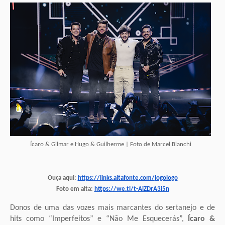
Ícaro & Gilmar e Hugo & Guilherme | Foto de Marcel Bianchi
Ouça aqui:
https://links.altafonte.com/
logologo
Foto em alta:
https://we.tl/t-AiZDrA3i5n
Donos de uma das vozes mais marcantes do sertanejo e de
hits como “Imperfeitos” e “Não Me Esquecerás”,
Ícaro &