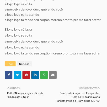
e logo logo se volta
e me deixa denovo louco querendo você
e logo logo eu te atendo
e logo logo ta tendo seu corpão moreno pronto pra me fazer sofrer
E logo logo cê larga
e logo logo se volta
e me deixa denovo louco querendo você
e logo logo eu te atendo
e logo logo ta tendo seu corpão moreno pronto pra me fazer sofrer
Tags
Notícias
ANTIGOS
MAIS RECENTES
MAIKON lança single e clipe de
Com participação do Thiaguinho,
"Ainda estou Aqui"
Kamisa 10 dá início aos
lançamentos do “Na Vibe do K10 RJ”