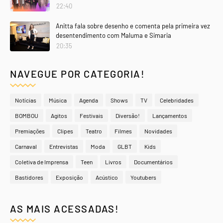
22:40
Anitta fala sobre desenho e comenta pela primeira vez
desentendimento com Maluma e Simaria
20:35
NAVEGUE POR CATEGORIA!
Notícias
Música
Agenda
Shows
TV
Celebridades
BOMBOU
Agitos
Festivais
Diversão!
Lançamentos
Premiações
Clipes
Teatro
Filmes
Novidades
Carnaval
Entrevistas
Moda
GLBT
Kids
Coletiva de Imprensa
Teen
Livros
Documentários
Bastidores
Exposição
Acústico
Youtubers
AS MAIS ACESSADAS!