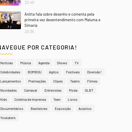
22:40
Anitta fala sobre desenho e comenta pela
primeira vez desentendimento com Maluma e
Simaria
20:35
NAVEGUE POR CATEGORIA!
Notícias
Música
Agenda
Shows
TV
Celebridades
BOMBOU
Agitos
Festivais
Diversão!
Lançamentos
Premiações
Clipes
Teatro
Filmes
Novidades
Carnaval
Entrevistas
Moda
GLBT
Kids
Coletiva de Imprensa
Teen
Livros
Documentários
Bastidores
Exposição
Acústico
Youtubers