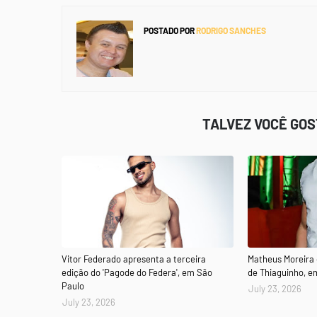
POSTADO POR
RODRIGO SANCHES
TALVEZ VOCÊ GO
Vitor Federado apresenta a terceira
Matheus Moreira
edição do 'Pagode do Federa', em São
de Thiaguinho, e
Paulo
July 23, 2026
July 23, 2026