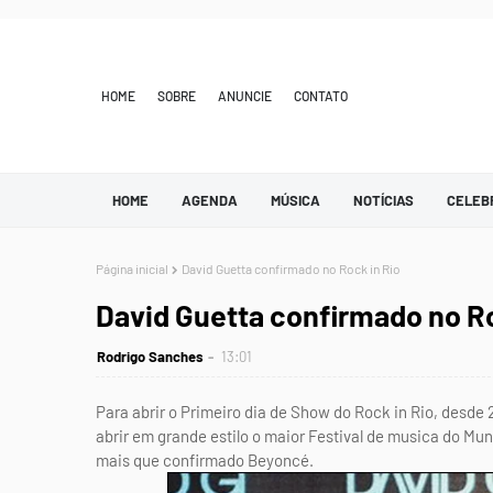
HOME
SOBRE
ANUNCIE
CONTATO
HOME
AGENDA
MÚSICA
NOTÍCIAS
CELEB
Página inicial
David Guetta confirmado no Rock in Rio
David Guetta confirmado no Ro
Rodrigo Sanches
13:01
Para abrir o Primeiro dia de Show do Rock in Rio, desde
abrir em grande estilo o maior Festival de musica do Mun
mais que confirmado Beyoncé.