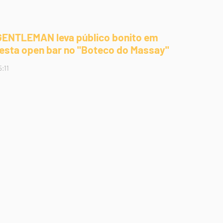
GENTLEMAN leva público bonito em
festa open bar no "Boteco do Massay"
5:11