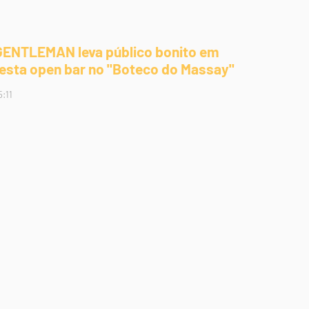
GENTLEMAN leva público bonito em
festa open bar no "Boteco do Massay"
5:11