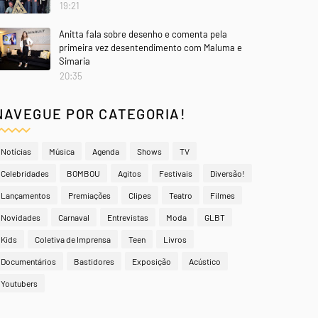
19:21
Anitta fala sobre desenho e comenta pela
primeira vez desentendimento com Maluma e
Simaria
20:35
NAVEGUE POR CATEGORIA!
Notícias
Música
Agenda
Shows
TV
Celebridades
BOMBOU
Agitos
Festivais
Diversão!
Lançamentos
Premiações
Clipes
Teatro
Filmes
Novidades
Carnaval
Entrevistas
Moda
GLBT
Kids
Coletiva de Imprensa
Teen
Livros
Documentários
Bastidores
Exposição
Acústico
Youtubers