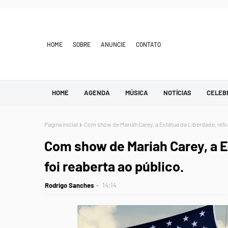
HOME
SOBRE
ANUNCIE
CONTATO
HOME
AGENDA
MÚSICA
NOTÍCIAS
CELEB
Página inicial
Com show de Mariah Carey, a Estátua da Liberdade, refor
Com show de Mariah Carey, a E
foi reaberta ao público.
Rodrigo Sanches
14:14