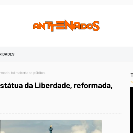
RIDADES
mada, foi reaberta ao público.
státua da Liberdade, reformada,