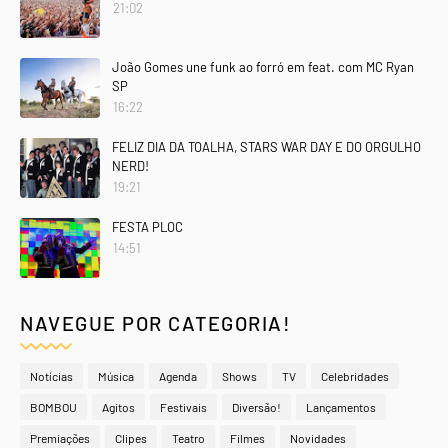
21:02
João Gomes une funk ao forró em feat. com MC Ryan
SP
16:22
FELIZ DIA DA TOALHA, STARS WAR DAY E DO ORGULHO
NERD!
19:21
FESTA PLOC
14:51
NAVEGUE POR CATEGORIA!
Notícias
Música
Agenda
Shows
TV
Celebridades
BOMBOU
Agitos
Festivais
Diversão!
Lançamentos
Premiações
Clipes
Teatro
Filmes
Novidades