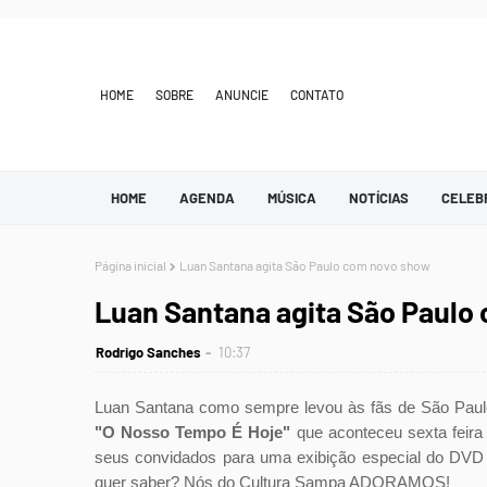
HOME
SOBRE
ANUNCIE
CONTATO
HOME
AGENDA
MÚSICA
NOTÍCIAS
CELEB
Página inicial
Luan Santana agita São Paulo com novo show
Luan Santana agita São Paulo
Rodrigo Sanches
10:37
Luan Santana como sempre levou às fãs de São Paul
"O Nosso Tempo É Hoje"
que aconteceu sexta feira 
seus convidados para uma exibição especial do DVD
quer saber? Nós do Cultura Sampa ADORAMOS!