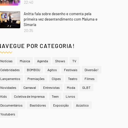
22:40
Anitta fala sobre desenho e comenta pela
primeira vez desentendimento com Maluma e
Simaria
20:35
NAVEGUE POR CATEGORIA!
Notícias
Música
Agenda
Shows
TV
Celebridades
BOMBOU
Agitos
Festivais
Diversão!
Lançamentos
Premiações
Clipes
Teatro
Filmes
Novidades
Carnaval
Entrevistas
Moda
GLBT
Kids
Coletiva de Imprensa
Teen
Livros
Documentários
Bastidores
Exposição
Acústico
Youtubers