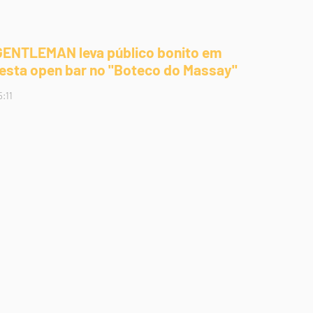
GENTLEMAN leva público bonito em
festa open bar no "Boteco do Massay"
5:11