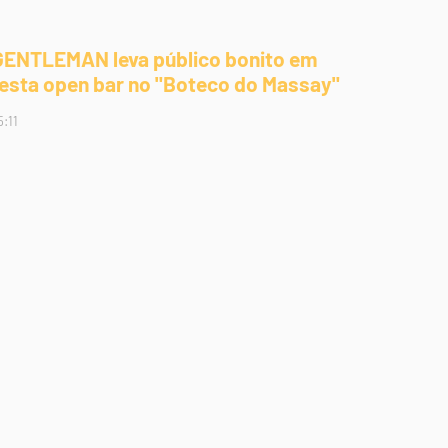
GENTLEMAN leva público bonito em
festa open bar no "Boteco do Massay"
5:11