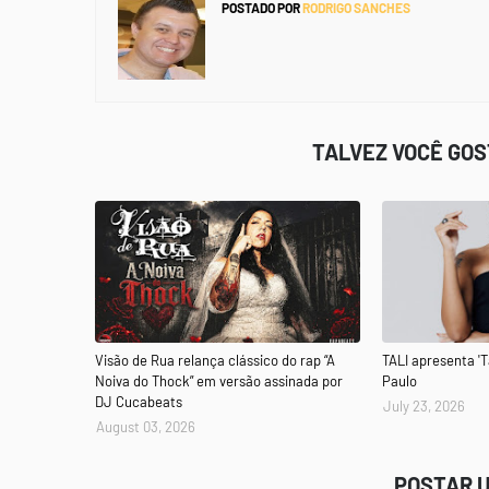
POSTADO POR
RODRIGO SANCHES
TALVEZ VOCÊ GO
Visão de Rua relança clássico do rap “A
TALI apresenta 'T
Noiva do Thock” em versão assinada por
Paulo
DJ Cucabeats
July 23, 2026
August 03, 2026
POSTAR 