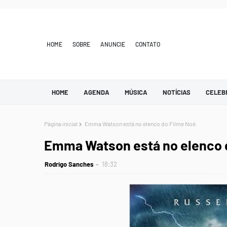
HOME
SOBRE
ANUNCIE
CONTATO
HOME
AGENDA
MÚSICA
NOTÍCIAS
CELEB
Página inicial
Emma Watson está no elenco do Filme Noé.
Emma Watson está no elenco 
Rodrigo Sanches
18:32