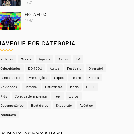
19:21
FESTA PLOC
14:51
NAVEGUE POR CATEGORIA!
Notícias
Música
Agenda
Shows
TV
Celebridades
BOMBOU
Agitos
Festivais
Diversão!
Lançamentos
Premiações
Clipes
Teatro
Filmes
Novidades
Carnaval
Entrevistas
Moda
GLBT
Kids
Coletiva de Imprensa
Teen
Livros
Documentários
Bastidores
Exposição
Acústico
Youtubers
AS MAIS ACESSADAS!