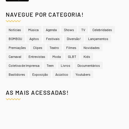
NAVEGUE POR CATEGORIA!
Notícias
Música
Agenda
Shows
TV
Celebridades
BOMBOU
Agitos
Festivais
Diversão!
Lançamentos
Premiações
Clipes
Teatro
Filmes
Novidades
Carnaval
Entrevistas
Moda
GLBT
Kids
Coletiva de Imprensa
Teen
Livros
Documentários
Bastidores
Exposição
Acústico
Youtubers
AS MAIS ACESSADAS!