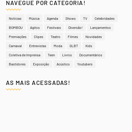
NAVEGUE POR CATEGORIA!
Notícias
Música
Agenda
Shows
TV
Celebridades
BOMBOU
Agitos
Festivais
Diversão!
Lançamentos
Premiações
Clipes
Teatro
Filmes
Novidades
Carnaval
Entrevistas
Moda
GLBT
Kids
Coletiva de Imprensa
Teen
Livros
Documentários
Bastidores
Exposição
Acústico
Youtubers
AS MAIS ACESSADAS!