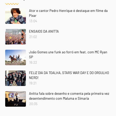
Ator e cantor Pedro Henrique é destaque em filme da
Pixar
13:04
ENSAIOS DA ANITTA
21:02
João Gomes une funk ao forró em feat. com MC Ryan
SP
16:22
FELIZ DIA DA TOALHA, STARS WAR DAY E DO ORGULHO
NERD!
19:21
Anitta fala sobre desenho e comenta pela primeira vez
desentendimento com Maluma e Simaria
20:35