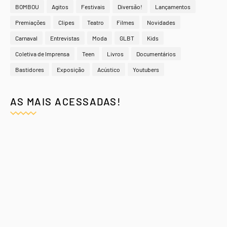
BOMBOU
Agitos
Festivais
Diversão!
Lançamentos
Premiações
Clipes
Teatro
Filmes
Novidades
Carnaval
Entrevistas
Moda
GLBT
Kids
Coletiva de Imprensa
Teen
Livros
Documentários
Bastidores
Exposição
Acústico
Youtubers
AS MAIS ACESSADAS!