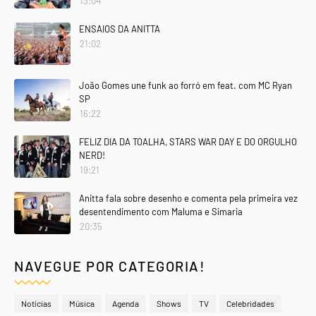
13:04
ENSAIOS DA ANITTA
21:02
João Gomes une funk ao forró em feat. com MC Ryan
SP
16:22
FELIZ DIA DA TOALHA, STARS WAR DAY E DO ORGULHO
NERD!
19:21
Anitta fala sobre desenho e comenta pela primeira vez
desentendimento com Maluma e Simaria
20:35
NAVEGUE POR CATEGORIA!
Notícias
Música
Agenda
Shows
TV
Celebridades