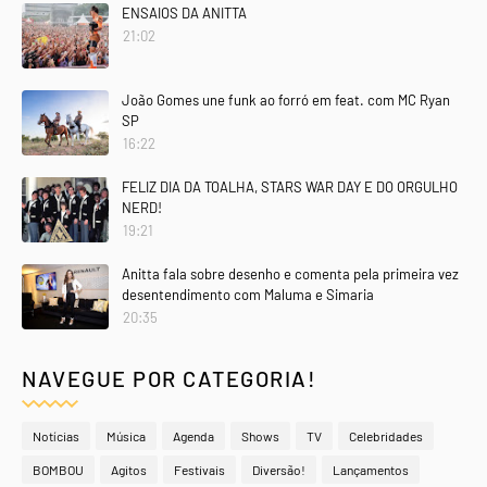
ENSAIOS DA ANITTA
21:02
João Gomes une funk ao forró em feat. com MC Ryan
SP
16:22
FELIZ DIA DA TOALHA, STARS WAR DAY E DO ORGULHO
NERD!
19:21
Anitta fala sobre desenho e comenta pela primeira vez
desentendimento com Maluma e Simaria
20:35
NAVEGUE POR CATEGORIA!
Notícias
Música
Agenda
Shows
TV
Celebridades
BOMBOU
Agitos
Festivais
Diversão!
Lançamentos