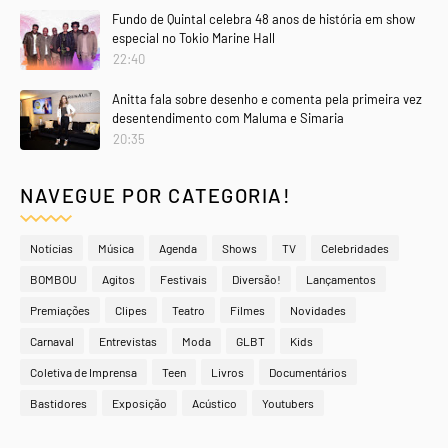
Fundo de Quintal celebra 48 anos de história em show
especial no Tokio Marine Hall
22:40
Anitta fala sobre desenho e comenta pela primeira vez
desentendimento com Maluma e Simaria
20:35
NAVEGUE POR CATEGORIA!
Notícias
Música
Agenda
Shows
TV
Celebridades
BOMBOU
Agitos
Festivais
Diversão!
Lançamentos
Premiações
Clipes
Teatro
Filmes
Novidades
Carnaval
Entrevistas
Moda
GLBT
Kids
Coletiva de Imprensa
Teen
Livros
Documentários
Bastidores
Exposição
Acústico
Youtubers