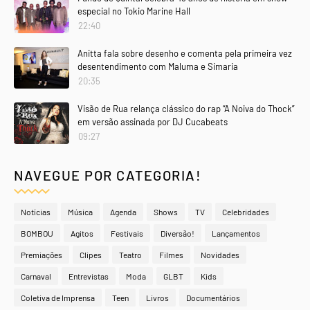
especial no Tokio Marine Hall
22:40
Anitta fala sobre desenho e comenta pela primeira vez
desentendimento com Maluma e Simaria
20:35
Visão de Rua relança clássico do rap “A Noiva do Thock”
em versão assinada por DJ Cucabeats
09:27
NAVEGUE POR CATEGORIA!
Notícias
Música
Agenda
Shows
TV
Celebridades
BOMBOU
Agitos
Festivais
Diversão!
Lançamentos
Premiações
Clipes
Teatro
Filmes
Novidades
Carnaval
Entrevistas
Moda
GLBT
Kids
Coletiva de Imprensa
Teen
Livros
Documentários