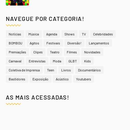
NAVEGUE POR CATEGORIA!
Notícias
Música
Agenda
Shows
TV
Celebridades
BOMBOU
Agitos
Festivais
Diversão!
Lançamentos
Premiações
Clipes
Teatro
Filmes
Novidades
Carnaval
Entrevistas
Moda
GLBT
Kids
Coletiva de Imprensa
Teen
Livros
Documentários
Bastidores
Exposição
Acústico
Youtubers
AS MAIS ACESSADAS!