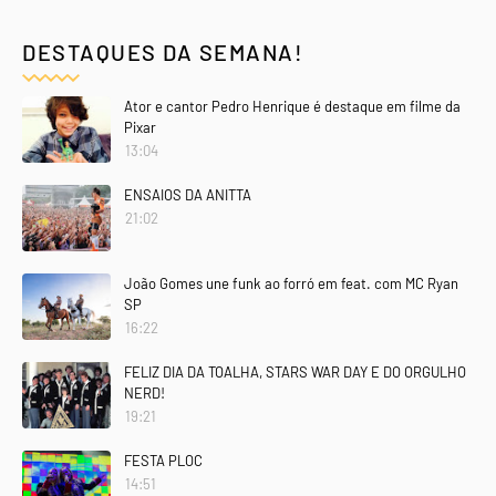
DESTAQUES DA SEMANA!
Ator e cantor Pedro Henrique é destaque em filme da
Pixar
13:04
ENSAIOS DA ANITTA
21:02
João Gomes une funk ao forró em feat. com MC Ryan
SP
16:22
FELIZ DIA DA TOALHA, STARS WAR DAY E DO ORGULHO
NERD!
19:21
FESTA PLOC
14:51