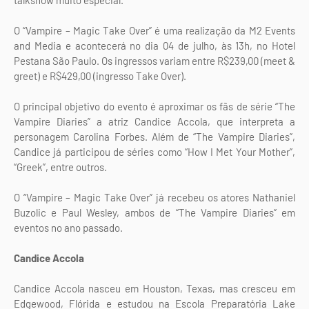
talkshow muito especial.
O “Vampire – Magic Take Over” é uma realização da M2 Events
and Media e acontecerá no dia 04 de julho, às 13h, no Hotel
Pestana São Paulo. Os ingressos variam entre R$239,00 (meet &
greet) e R$429,00 (ingresso Take Over).
O principal objetivo do evento é aproximar os fãs de série “The
Vampire Diaries” a atriz Candice Accola, que interpreta a
personagem Carolina Forbes. Além de “The Vampire Diaries”,
Candice já participou de séries como “How I Met Your Mother”,
“Greek”, entre outros.
O “Vampire – Magic Take Over” já recebeu os atores Nathaniel
Buzolic e Paul Wesley, ambos de “The Vampire Diaries” em
eventos no ano passado.
Candice Accola
Candice Accola nasceu em Houston, Texas, mas cresceu em
Edgewood, Flórida e estudou na Escola Preparatória Lake