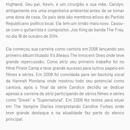
Highland. Seu pai, Kevin, é um cirurgião e sua mãe, Carolyn,
antigamente era uma engenheira ambiental antes de se tornar
uma dona de casa. Os pais dela são membros ativos do Partido
Republicano político local. Ela tem um irmão mais novo. Casou-
se com o guitarrista e compositor, Joe King da banda The Fray,
no dia 18 de outubro de 2014.
Ela começou sua carreira como cantora em 2006 lançando seu
primeiro álbum titulado It's Always The Innocent Ones onde teve
grande repercussão. Como atriz seu primeiro trabalho foi no
filme Pirate Camp e teve grande sucesso para outros papeis em
filmes e séries. Em 2008 foi convidada para ser backing vocal
da Hannah Montana onde mostrou todo seu potencial como
cantora, após o final da série Candice decidiu se dedicar
apenas a carreira de atriz participando de vários filmes e séries
como “Greek” e “Supernatural”. Em 2009 fez testes para atuar
em The Vampire Diaries interpretando Caroline Forbes onde
teve grande destaque e na atualidade faz parte do elenco
principal.