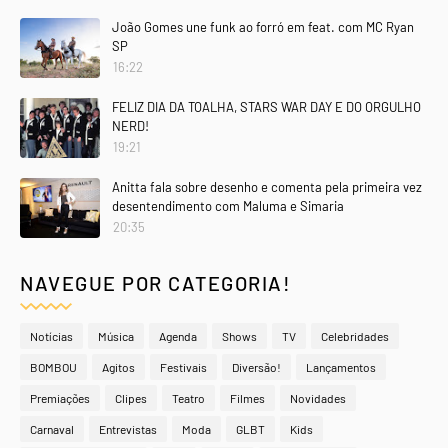
João Gomes une funk ao forró em feat. com MC Ryan
SP
16:22
FELIZ DIA DA TOALHA, STARS WAR DAY E DO ORGULHO
NERD!
19:21
Anitta fala sobre desenho e comenta pela primeira vez
desentendimento com Maluma e Simaria
20:35
NAVEGUE POR CATEGORIA!
Notícias
Música
Agenda
Shows
TV
Celebridades
BOMBOU
Agitos
Festivais
Diversão!
Lançamentos
Premiações
Clipes
Teatro
Filmes
Novidades
Carnaval
Entrevistas
Moda
GLBT
Kids