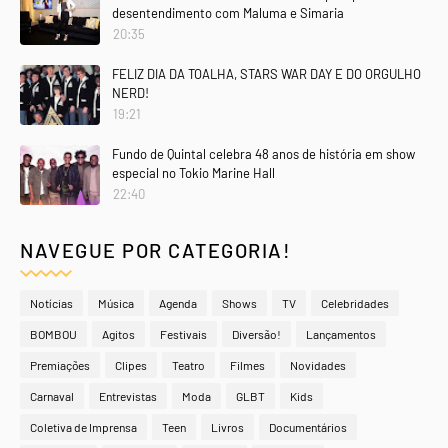
desentendimento com Maluma e Simaria
20:35
FELIZ DIA DA TOALHA, STARS WAR DAY E DO ORGULHO
NERD!
19:21
Fundo de Quintal celebra 48 anos de história em show
especial no Tokio Marine Hall
22:40
NAVEGUE POR CATEGORIA!
Notícias
Música
Agenda
Shows
TV
Celebridades
BOMBOU
Agitos
Festivais
Diversão!
Lançamentos
Premiações
Clipes
Teatro
Filmes
Novidades
Carnaval
Entrevistas
Moda
GLBT
Kids
Coletiva de Imprensa
Teen
Livros
Documentários