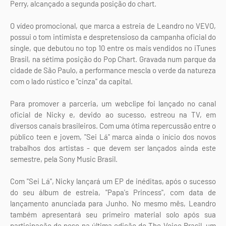
Perry, alcançado a segunda posição do chart.
O vídeo promocional, que marca a estreia de Leandro no VEVO,
possui o tom intimista e despretensioso da campanha oficial do
single, que debutou no top 10 entre os mais vendidos no iTunes
Brasil, na sétima posição do Pop Chart. Gravada num parque da
cidade de São Paulo, a performance mescla o verde da natureza
com o lado rústico e "cinza" da capital.
Para promover a parceria, um webclipe foi lançado no canal
oficial de Nicky e, devido ao sucesso, estreou na TV, em
diversos canais brasileiros. Com uma ótima repercussão entre o
público teen e jovem, "Sei Lá" marca ainda o início dos novos
trabalhos dos artistas - que devem ser lançados ainda este
semestre, pela Sony Music Brasil.
Com "Sei Lá", Nicky lançará um EP de inéditas, após o sucesso
do seu álbum de estreia, "Papa's Princess", com data de
lançamento anunciada para Junho. No mesmo mês, Leandro
também apresentará seu primeiro material solo após sua
participação de peso na última edição do The Voice Brasil, um