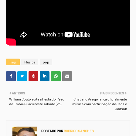
Tags
Música
pop
ANTIGOS
MAIS RECENTES
William Couto agita a Festa do Peão
Cristiano Araújo lança oficialmente
de Embu-Guaçu neste sábado (23)
música com participação de Jads e
Jadson
POSTADO POR
RODRIGO SANCHES