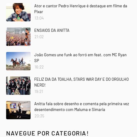
Ator e cantor Pedro Henrique é destaque em filme da
Pixar
13:04
ENSAIOS DA ANITTA
21:02
João Gomes une funk ao forró em feat. com MC Ryan
SP
16:22
FELIZ DIA DA TOALHA, STARS WAR DAY E DO ORGULHO
NERD!
19:21
Anitta fala sobre desenho e comenta pela primeira vez
desentendimento com Maluma e Simaria
20:35
NAVEGUE POR CATEGORIA!