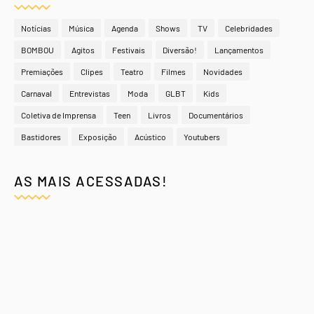
Notícias
Música
Agenda
Shows
TV
Celebridades
BOMBOU
Agitos
Festivais
Diversão!
Lançamentos
Premiações
Clipes
Teatro
Filmes
Novidades
Carnaval
Entrevistas
Moda
GLBT
Kids
Coletiva de Imprensa
Teen
Livros
Documentários
Bastidores
Exposição
Acústico
Youtubers
AS MAIS ACESSADAS!