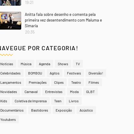
19:21
Anitta fala sobre desenho e comenta pela
primeira vez desentendimento com Maluma e
Simaria
20:35
NAVEGUE POR CATEGORIA!
Notícias
Música
Agenda
Shows
TV
Celebridades
BOMBOU
Agitos
Festivais
Diversão!
Lançamentos
Premiações
Clipes
Teatro
Filmes
Novidades
Carnaval
Entrevistas
Moda
GLBT
Kids
Coletiva de Imprensa
Teen
Livros
Documentários
Bastidores
Exposição
Acústico
Youtubers