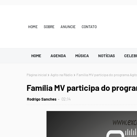
HOME
SOBRE
ANUNCIE
CONTATO
HOME
AGENDA
MÚSICA
NOTÍCIAS
CELEB
Página inicial
Agito na Rádio
Família MV participa do programa Agito 
Família MV participa do progra
Rodrigo Sanches
02:14