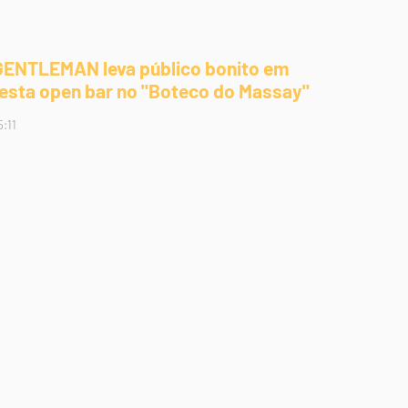
GENTLEMAN leva público bonito em
festa open bar no "Boteco do Massay"
5:11