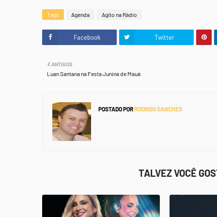
Tags
Agenda
Agito na Rádio
Facebook
Twitter
ANTIGOS
Luan Santana na Festa Junina de Mauá
POSTADO POR
RODRIGO SANCHES
TALVEZ VOCÊ GO