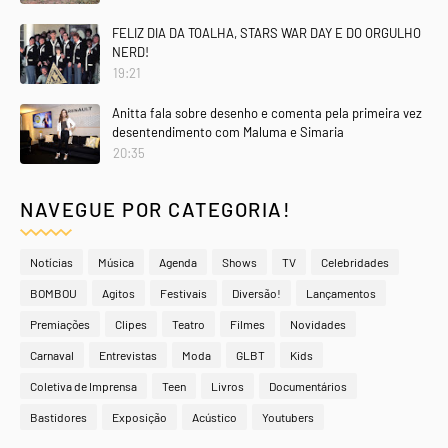
FELIZ DIA DA TOALHA, STARS WAR DAY E DO ORGULHO
NERD!
19:21
Anitta fala sobre desenho e comenta pela primeira vez
desentendimento com Maluma e Simaria
20:35
NAVEGUE POR CATEGORIA!
Notícias
Música
Agenda
Shows
TV
Celebridades
BOMBOU
Agitos
Festivais
Diversão!
Lançamentos
Premiações
Clipes
Teatro
Filmes
Novidades
Carnaval
Entrevistas
Moda
GLBT
Kids
Coletiva de Imprensa
Teen
Livros
Documentários
Bastidores
Exposição
Acústico
Youtubers