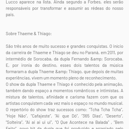
Lucco aparece na lista. Ainda segundo a Forbes, eles serão
responsáveis por transformar e assumir as rédeas do nosso
pais.
Sobre Thaeme & Thiago:
São três anos de muito sucesso e grandes conquistas. O início
da carreira de Thaeme e Thiago se deu no Paraná, em 2011, por
intermédio de Sorocaba, da dupla Fernando &amp; Sorocaba.
E, por ironia do destino, esses dois talentos da música
formaram a dupla Thaeme &amp; Thiago, que depois de muitas
experiências, vivem um momento pleno de reconhecimento.
O show da dupla Thaeme e Thiago é conhecido pela animação,
também dando espaço a momentos românticos e intimistas. A
mistura de talentos, afinidade e carisma fazem com que os
artistas conquistem cada vez mais o espaço no mundo musical.
O repertório do show traz sucessos como: “Tcha Tcha Tcha”,
“Hoje Não”, “Cafajeste”, “Ai que Dó”, “365 Dias”, “Deserto”,
“Solteira”, “Ai ai ai ui ui”, “O Que Acontece na Balada” , “Bem
Feito”, novo hit da dupla que foi produzido e arranjado pelo