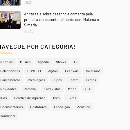
19:21
Anitta fala sobre desenho e comenta pela
primeira vez desentendimento com Maluma e
Simaria
20:35
NAVEGUE POR CATEGORIA!
Notícias
Música
Agenda
Shows
TV
Celebridades
BOMBOU
Agitos
Festivais
Diversão!
Lançamentos
Premiações
Clipes
Teatro
Filmes
Novidades
Carnaval
Entrevistas
Moda
GLBT
Kids
Coletiva de Imprensa
Teen
Livros
Documentários
Bastidores
Exposição
Acústico
Youtubers