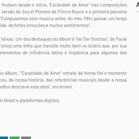
 Hudson desde o início, ‘Escândalo de Amor’ traz composições
 versão de Soy el Miesmo de Prince Royce e a primeira parceria
’. “Compusemos esta música antes do meu filho passar um longo
ida, de fortes emoções e muitos sentimentos”.
faixas. Um dos destaques do álbum é ‘Vai Ser Gostoso’, de Paula
“Temos uma linha que transita muito bem no bolero que, por sua
lementos de influência latina e hispânica para algumas das
álbum. “´Escândalo de Amor’ retrata de forma fiel o momento
ós, da nossa história, das referências musicais desde a nossa
melhor descreve esta obra”, encerram.
o Brasil e plataformas digitais.