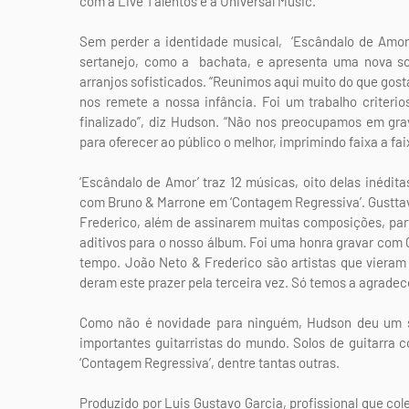
com a Live Talentos e a Universal Music.
Sem perder a identidade musical, ‘Escândalo de Amor’
sertanejo, como a bachata, e apresenta uma nova so
arranjos sofisticados. “Reunimos aqui muito do que g
nos remete a nossa infância. Foi um trabalho criter
finalizado”, diz Hudson. “Não nos preocupamos em gr
para oferecer ao público o melhor, imprimindo faixa a fa
‘Escândalo de Amor’ traz 12 músicas, oito delas inédi
com Bruno & Marrone em ‘Contagem Regressiva’. Gusttav
Frederico, além de assinarem muitas composições, part
aditivos para o nosso álbum. Foi uma honra gravar com 
tempo. João Neto & Frederico são artistas que vieram
deram este prazer pela terceira vez. Só temos a agradece
Como não é novidade para ninguém, Hudson deu um s
importantes guitarristas do mundo. Solos de guitarra 
‘Contagem Regressiva’, dentre tantas outras.
Produzido por Luis Gustavo Garcia, profissional que co