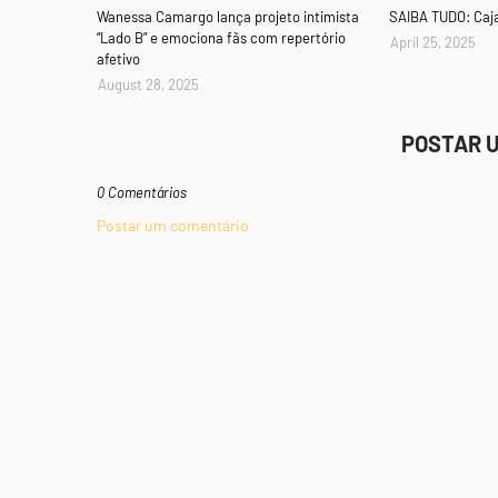
Wanessa Camargo lança projeto intimista
SAIBA TUDO: Caj
“Lado B” e emociona fãs com repertório
April 25, 2025
afetivo
August 28, 2025
POSTAR 
0 Comentários
Postar um comentário