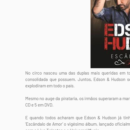
No circo nasceu uma das duplas mais queridas em todo
consolidada que possuem. Juntos, Edson & Hudson s
explodiram em todo o país.
Mesmo no auge da pirataria, os irmãos superaram a mar
CD e 5 em DVD.
E quando todos acharam que Edson & Hudson já tinh
‘Escândalo de Amor’ o vigésimo álbum, lançado oficialme