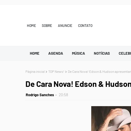
HOME
SOBRE
ANUNCIE
CONTATO
HOME
AGENDA
MÚSICA
NOTÍCIAS
CELEB
Página inicial
TOP News!
De Cara Nova! Edson & Hudson apresenta
De Cara Nova! Edson & Hudso
Rodrigo Sanches
20:58