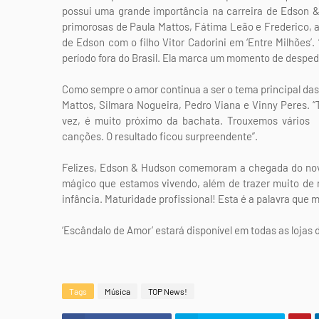
possui uma grande importância na carreira de Edson &
primorosas de Paula Mattos, Fátima Leão e Frederico, a
de Edson com o filho Vitor Cadorini em ‘Entre Milhões
período fora do Brasil. Ela marca um momento de desped
Como sempre o amor continua a ser o tema principal das 
Mattos, Silmara Nogueira, Pedro Viana e Vinny Peres. 
vez, é muito próximo da bachata. Trouxemos vários e
canções. O resultado ficou surpreendente”.
Felizes, Edson & Hudson comemoram a chegada do novo 
mágico que estamos vivendo, além de trazer muito de n
infância. Maturidade profissional! Esta é a palavra que 
‘Escândalo de Amor’ estará disponível em todas as lojas d
Tags
Música
TOP News!