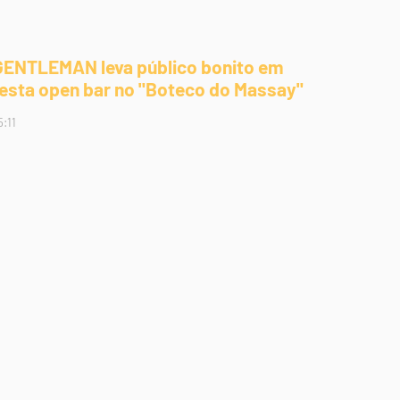
GENTLEMAN leva público bonito em
festa open bar no "Boteco do Massay"
5:11