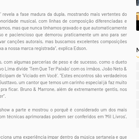
 revela a fase madura da dupla, mostrando mais vertentes do
noridade musical, com linhas de composição diferenciadas e
ostamos, mas que nunca tínhamos gravado e que automaticamente
ioso e paciencioso que demorou praticamente um ano para ser
avar canções autorais, mas buscamos excelentes composições
ixa a nossa marca registrada”, explica Edson.
tas, com algumas parcerias de peso e de sucesso, como o dueto
o Lima divide ‘Tem Que Ter Paixão’ com os irmãos. João Neto &
icipam de ‘Viciado em Você’. “Estes encontros são verdadeiros
Gusttavo, um cantor que temos um carinho especial já faz muito
 pra ficar. Bruno & Marrone, além de extremamente gentis, nos
r”.
how a parte e mostrou o porquê é considerado um dos mais
com técnicas aprimoradas podem ser conferidos em ‘Mil Livros’,
leciona uma experiência ímpar dentro da música sertaneja e que