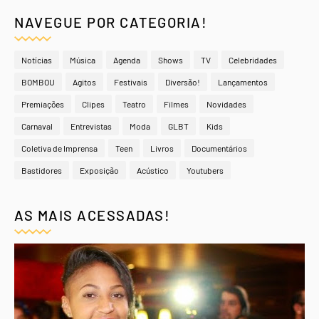
NAVEGUE POR CATEGORIA!
Notícias
Música
Agenda
Shows
TV
Celebridades
BOMBOU
Agitos
Festivais
Diversão!
Lançamentos
Premiações
Clipes
Teatro
Filmes
Novidades
Carnaval
Entrevistas
Moda
GLBT
Kids
Coletiva de Imprensa
Teen
Livros
Documentários
Bastidores
Exposição
Acústico
Youtubers
AS MAIS ACESSADAS!