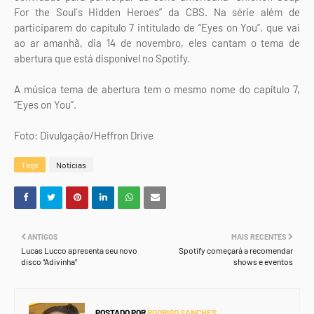
For the Soul´s Hidden Heroes” da CBS. Na série além de
participarem do capítulo 7 intitulado de “Eyes on You”, que vai
ao ar amanhã, dia 14 de novembro, eles cantam o tema de
abertura que está disponível no Spotify.
A música tema de abertura tem o mesmo nome do capítulo 7,
“Eyes on You”.
Foto: Divulgação/Heffron Drive
Tags
Notícias
ANTIGOS
MAIS RECENTES
Lucas Lucco apresenta seu novo
Spotify começará a recomendar
disco “Adivinha”
shows e eventos
POSTADO POR
RODRIGO SANCHES