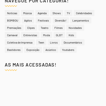
NAVEGUE POR CATEGORIA!
Notícias
Música
Agenda
Shows
TV
Celebridades
BOMBOU
Agitos
Festivais
Diversão!
Lançamentos
Premiações
Clipes
Teatro
Filmes
Novidades
Carnaval
Entrevistas
Moda
GLBT
Kids
Coletiva de Imprensa
Teen
Livros
Documentários
Bastidores
Exposição
Acústico
Youtubers
AS MAIS ACESSADAS!