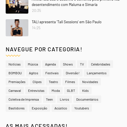
desentendimento com Maluma e Simaria
20:35
TALI apresenta 'Tali Sessions' em São Paulo
14:25
NAVEGUE POR CATEGORIA!
Notícias
Música
Agenda
Shows
TV
Celebridades
BOMBOU
Agitos
Festivais
Diversão!
Lançamentos
Premiações
Clipes
Teatro
Filmes
Novidades
Carnaval
Entrevistas
Moda
GLBT
Kids
Coletiva de Imprensa
Teen
Livros
Documentários
Bastidores
Exposição
Acústico
Youtubers
AS MAIS ACESSADAS!