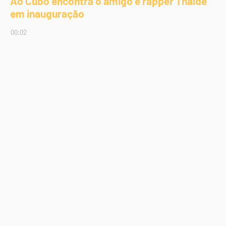
Ao Cubo encontra o amigo e rapper Thaíde
em inauguração
00:02