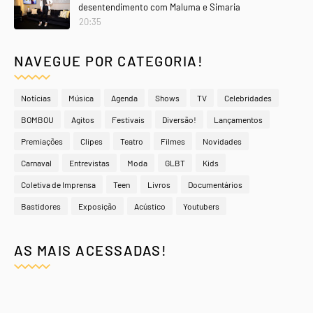
desentendimento com Maluma e Simaria
20:35
NAVEGUE POR CATEGORIA!
Notícias
Música
Agenda
Shows
TV
Celebridades
BOMBOU
Agitos
Festivais
Diversão!
Lançamentos
Premiações
Clipes
Teatro
Filmes
Novidades
Carnaval
Entrevistas
Moda
GLBT
Kids
Coletiva de Imprensa
Teen
Livros
Documentários
Bastidores
Exposição
Acústico
Youtubers
AS MAIS ACESSADAS!