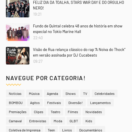
FELIZ DIA DA TOALHA, STARS WAR DAY E DO ORGULHO
NERD!
19:21
Fundo de Quintal celebra 48 anos de história em show
especial no Tokio Marine Hall
22:40
Visão de Rua relança clássico do rap “A Noiva do Thock”
em versão assinada por DJ Cucabeats
09:27
NAVEGUE POR CATEGORIA!
Notícias
Música
Agenda
Shows
TV
Celebridades
BOMBOU
Agitos
Festivais
Diversão!
Lançamentos
Premiações
Clipes
Teatro
Filmes
Novidades
Carnaval
Entrevistas
Moda
GLBT
Kids
Coletiva de Imprensa
Teen
Livros
Documentários