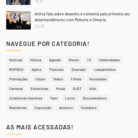
19:21
Anitta fala sobre desenho e comenta pela primeira vez
desentendimento com Maluma e Simaria
20:35
NAVEGUE POR CATEGORIA!
Notícias
Música
Agenda
Shows
TV
Celebridades
BOMBOU
Agitos
Festivais
Diversão!
Lançamentos
Premiações
Clipes
Teatro
Filmes
Novidades
Carnaval
Entrevistas
Moda
GLBT
Kids
Coletiva de Imprensa
Teen
Livros
Documentários
Bastidores
Exposição
Acústico
Youtubers
AS MAIS ACESSADAS!