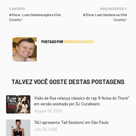
ANTIGOS
MAIS RECENTES
#Show: Luan Santana agita a Villa
#Show Luan Santana na Villa
Country!
Country!
POSTADO POR
RODRIGO SANCHES
TALVEZ VOCÊ GOSTE DESTAS POSTAGENS
Visão de Rua relança clássico do rap “A Noiva do Thock”
em versão assinada por DJ Cucabeats
August 03, 2026
TALI apresenta 'Tali Sessions' em São Paulo
July 23, 2026