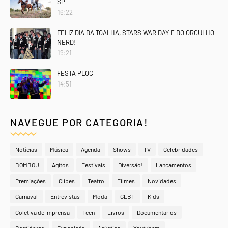
SP
16:22
FELIZ DIA DA TOALHA, STARS WAR DAY E DO ORGULHO
NERD!
19:21
FESTA PLOC
14:51
NAVEGUE POR CATEGORIA!
Notícias
Música
Agenda
Shows
TV
Celebridades
BOMBOU
Agitos
Festivais
Diversão!
Lançamentos
Premiações
Clipes
Teatro
Filmes
Novidades
Carnaval
Entrevistas
Moda
GLBT
Kids
Coletiva de Imprensa
Teen
Livros
Documentários