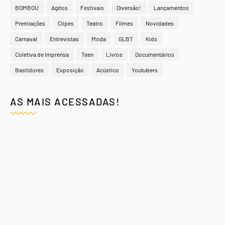
BOMBOU
Agitos
Festivais
Diversão!
Lançamentos
Premiações
Clipes
Teatro
Filmes
Novidades
Carnaval
Entrevistas
Moda
GLBT
Kids
Coletiva de Imprensa
Teen
Livros
Documentários
Bastidores
Exposição
Acústico
Youtubers
AS MAIS ACESSADAS!