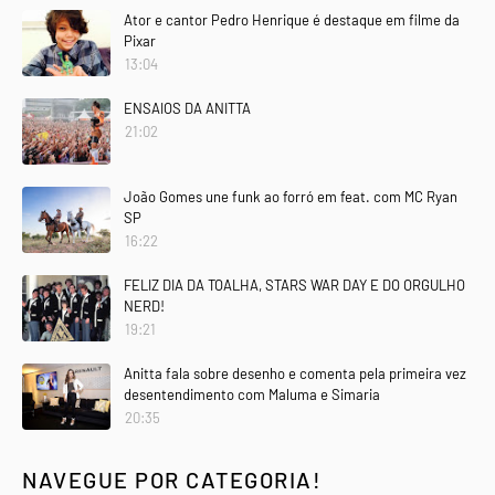
Ator e cantor Pedro Henrique é destaque em filme da
Pixar
13:04
ENSAIOS DA ANITTA
21:02
João Gomes une funk ao forró em feat. com MC Ryan
SP
16:22
FELIZ DIA DA TOALHA, STARS WAR DAY E DO ORGULHO
NERD!
19:21
Anitta fala sobre desenho e comenta pela primeira vez
desentendimento com Maluma e Simaria
20:35
NAVEGUE POR CATEGORIA!