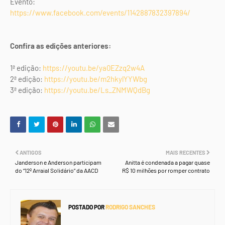
Evento:
https://www.facebook.com/events/1142887832397894/
Confira as edições anteriores:
1ª edição:
https://youtu.be/ya0EZzq2w4A
2ª edição:
https://youtu.be/m2hkylYYWbg
3ª edição:
https://youtu.be/Ls_ZNMWQdBg
ANTIGOS
MAIS RECENTES
Janderson e Anderson participam
Anitta é condenada a pagar quase
do “12º Arraial Solidário” da AACD
R$ 10 milhões por romper contrato
POSTADO POR
RODRIGO SANCHES