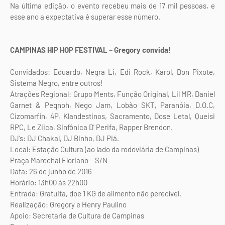
Na última edição, o evento recebeu mais de 17 mil pessoas, e
esse ano a expectativa é superar esse número.
CAMPINAS HIP HOP FESTIVAL – Gregory convida!
Convidados: Eduardo, Negra Li, Edi Rock, Karol, Don Pixote,
Sistema Negro, entre outros!
Atrações Regional: Grupo Ments, Função Original, Lil MR, Daniel
Garnet & Peqnoh, Nego Jam, Lobão SKT, Paranóia, D.O.C,
Cizomarfin, 4P, Klandestinos, Sacramento, Dose Letal, Queisi
RPC, Le Ziica, Sinfônica D' Perifa, Rapper Brendon.
DJ’s: DJ Chakal, DJ Binho, DJ Piá.
Local: Estação Cultura (ao lado da rodoviária de Campinas)
Praça Marechal Floriano – S/N
Data: 26 de junho de 2016
Horário: 13h00 ás 22h00
Entrada: Gratuita, doe 1 KG de alimento não perecível.
Realização: Gregory e Henry Paulino
Apoio: Secretaria de Cultura de Campinas