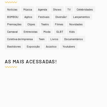
Notícias
Música
Agenda
Shows
TV
Celebridades
BOMBOU
Agitos
Festivais
Diversão!
Lançamentos
Premiações
Clipes
Teatro
Filmes
Novidades
Carnaval
Entrevistas
Moda
GLBT
Kids
Coletiva de Imprensa
Teen
Livros
Documentários
Bastidores
Exposição
Acústico
Youtubers
AS MAIS ACESSADAS!