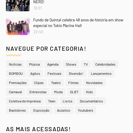
NERD!
19:21
Fundo de Quintal celebra 48 anos de história em show
especial no Tokio Marine Hall
22:40
NAVEGUE POR CATEGORIA!
Notícias
Música
Agenda
Shows
TV
Celebridades
BOMBOU
Agitos
Festivais
Diversão!
Lançamentos
Premiações
Clipes
Teatro
Filmes
Novidades
Carnaval
Entrevistas
Moda
GLBT
Kids
Coletiva de Imprensa
Teen
Livros
Documentários
Bastidores
Exposição
Acústico
Youtubers
AS MAIS ACESSADAS!