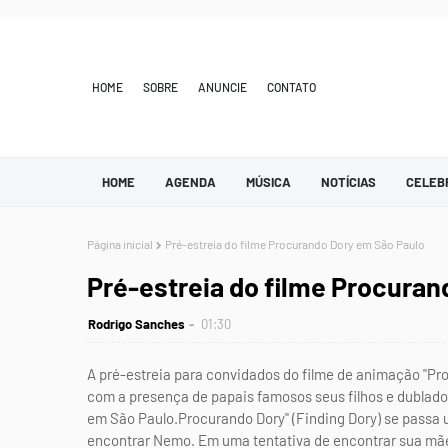
HOME
SOBRE
ANUNCIE
CONTATO
HOME
AGENDA
MÚSICA
NOTÍCIAS
CELEB
Página inicial
Pré-estreia do filme Procurando Dory em São Paulo
Pré-estreia do filme Procura
Rodrigo Sanches
01:30
A pré-estreia para convidados do filme de animação "Pr
com a presença de papais famosos seus filhos e dublado
em São Paulo.Procurando Dory" (Finding Dory) se passa 
encontrar Nemo. Em uma tentativa de encontrar sua mãe 