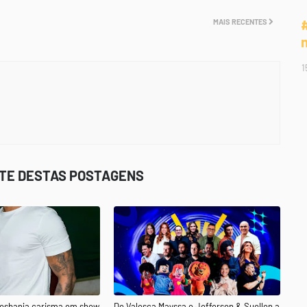
MAIS RECENTES
1
STE DESTAS POSTAGENS
 esbanja carisma em show
De Valesca Mayssa e Jefferson & Suellen a