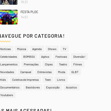
19:21
FESTA PLOC
14:51
NAVEGUE POR CATEGORIA!
Notícias
Música
Agenda
Shows
TV
Celebridades
BOMBOU
Agitos
Festivais
Diversão!
Lançamentos
Premiações
Clipes
Teatro
Filmes
Novidades
Carnaval
Entrevistas
Moda
GLBT
Kids
Coletiva de Imprensa
Teen
Livros
Documentários
Bastidores
Exposição
Acústico
Youtubers
AS MAIS ACESSADAS!