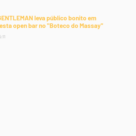
GENTLEMAN leva público bonito em
festa open bar no "Boteco do Massay"
5:11