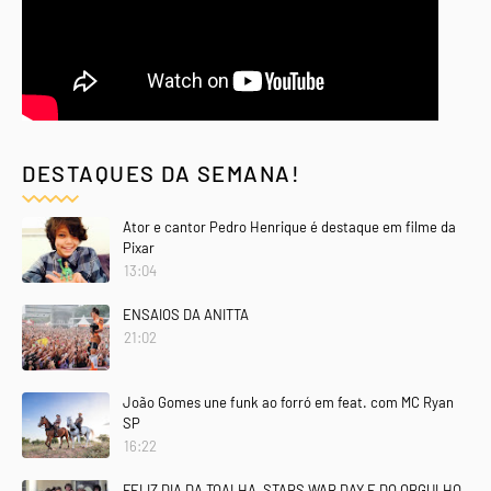
DESTAQUES DA SEMANA!
Ator e cantor Pedro Henrique é destaque em filme da
Pixar
13:04
ENSAIOS DA ANITTA
21:02
João Gomes une funk ao forró em feat. com MC Ryan
SP
16:22
FELIZ DIA DA TOALHA, STARS WAR DAY E DO ORGULHO