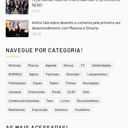
NERD!
19:21
Anitta fala sobre desenho e comenta pela primeira vez
desentendimento com Maluma e Simaria
20:35
NAVEGUE POR CATEGORIA!
Notícias
Música
Agenda
Shows
TV
Celebridades
BOMBOU
Agitos
Festivais
Diversão!
Lançamentos
Premiações
Clipes
Teatro
Filmes
Novidades
Carnaval
Entrevistas
Moda
GLBT
Kids
Coletiva de Imprensa
Teen
Livros
Documentários
Bastidores
Exposição
Acústico
Youtubers
AS MAIS ACESSADAS!