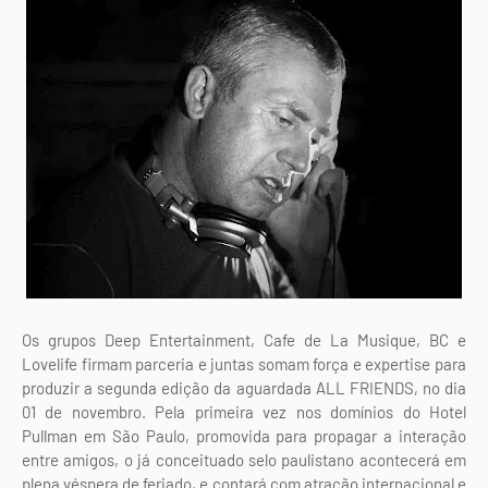
Os grupos Deep Entertainment, Cafe de La Musique, BC e
Lovelife firmam parceria e juntas somam força e expertise para
produzir a segunda edição da aguardada ALL FRIENDS, no dia
01 de novembro. Pela primeira vez nos domínios do Hotel
Pullman em São Paulo, promovida para propagar a interação
entre amigos, o já conceituado selo paulistano acontecerá em
plena véspera de feriado, e contará com atração internacional e