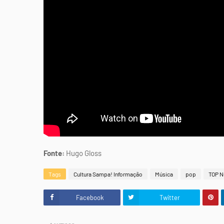
Fonte:
Hugo Gloss
Tags
Cultura Sampa! Informação
Música
pop
TOP N
Facebook
Twitter