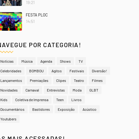
19:21
FESTA PLOC
14:51
NAVEGUE POR CATEGORIA!
Notícias
Música
Agenda
Shows
TV
Celebridades
BOMBOU
Agitos
Festivais
Diversão!
Lançamentos
Premiações
Clipes
Teatro
Filmes
Novidades
Carnaval
Entrevistas
Moda
GLBT
Kids
Coletiva de Imprensa
Teen
Livros
Documentários
Bastidores
Exposição
Acústico
Youtubers
AS MAIS ACESSADAS!