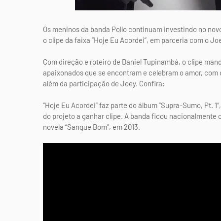
Os meninos da banda Pollo continuam investindo no novo
o clipe da faixa “Hoje Eu Acordei”, em parceria com o Jo
Com direção e roteiro de Daniel Tupinambá, o clipe ma
apaixonados que se encontram e celebram o amor, com c
além da participação de Joey. Confira:
“Hoje Eu Acordei” faz parte do álbum “Supra-Sumo, Pt. 1″,
do projeto a ganhar clipe. A banda ficou nacionalmente c
novela “Sangue Bom”, em 2013.