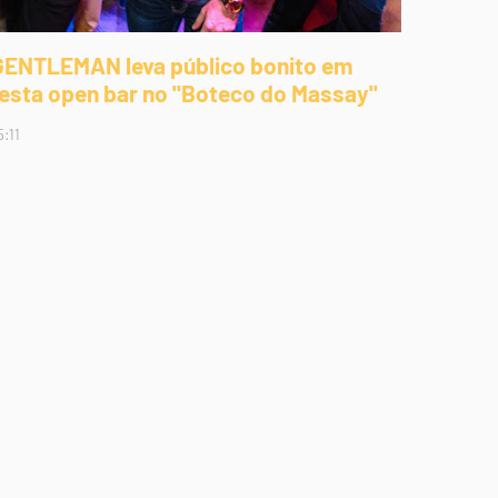
GENTLEMAN leva público bonito em
festa open bar no "Boteco do Massay"
5:11