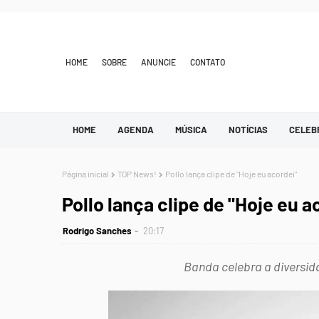
HOME
SOBRE
ANUNCIE
CONTATO
HOME
AGENDA
MÚSICA
NOTÍCIAS
CELEB
Página inicial
TOP News!
Pollo lança clipe de "Hoje eu acordei"
Pollo lança clipe de "Hoje eu a
Rodrigo Sanches
20:17
Banda celebra a diversida