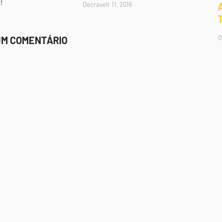
!
Decravelr 11, 2016
0
UM COMENTÁRIO