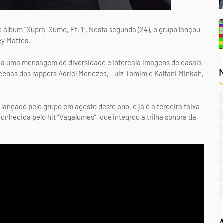
 álbum “Supra-Sumo, Pt. 1″. Nesta segunda (24), o grupo lançou
ey Mattos.
nda uma mensagem de diversidade e intercala imagens de casais
enas dos rappers Adriel Menezes, Luiz Tomim e Kalfani Minkah,
 lançado pelo grupo em agosto deste ano, e já é a terceira faixa
onhecida pelo hit “Vagalumes”, que integrou a trilha sonora da