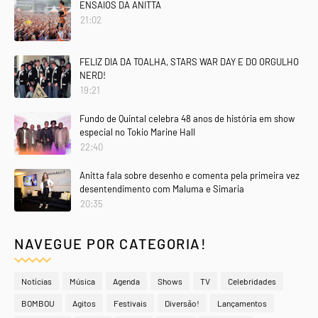
ENSAIOS DA ANITTA
21:02
FELIZ DIA DA TOALHA, STARS WAR DAY E DO ORGULHO
NERD!
19:21
Fundo de Quintal celebra 48 anos de história em show
especial no Tokio Marine Hall
22:40
Anitta fala sobre desenho e comenta pela primeira vez
desentendimento com Maluma e Simaria
20:35
NAVEGUE POR CATEGORIA!
Notícias
Música
Agenda
Shows
TV
Celebridades
BOMBOU
Agitos
Festivais
Diversão!
Lançamentos