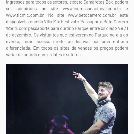
ingressos para todos os setores, exceto Camarotes Box, podem
ser adquiridos no site www.ingressonacional.com.br e
www.ticmic.com.br. No site www.betocarrero.com.br está
disponível o combo Villa Mix Festival + Passaporte Beto Carrero
World, com passaporte para curtir o Parque entre os dias 24 e 31
de dezembro. Os visitantes que estiverem no Parque no dia do
evento, terão acesso direto ao festival por uma entrada
diferenciada. Em todos os sites de vendas os preços podem
variar de acordo com os lotes e setores.