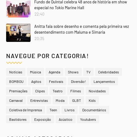
Fundo de Quintal celebra 48 anos de história em show
especial no Tokio Marine Hall
22:40
Anitta fala sobre desenho e comenta pela primeira vez
desentendimento com Maluma e Simaria
20:35
NAVEGUE POR CATEGORIA!
Notícias
Música
Agenda
Shows
TV
Celebridades
BOMBOU
Agitos
Festivais
Diversão!
Lançamentos
Premiações
Clipes
Teatro
Filmes
Novidades
Carnaval
Entrevistas
Moda
GLBT
Kids
Coletiva de Imprensa
Teen
Livros
Documentários
Bastidores
Exposição
Acústico
Youtubers