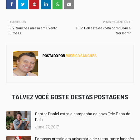
ANTIGOS
MAIS RECENTES
Vivi Sanches arrasa em Evento
Tulio Dek está de volta com "Bom é
Fitness
Ser Bom"
POSTADO POR
RODRIGO SANCHES
TALVEZ VOCÊ GOSTE DESTAS POSTAGENS
Cantor Daniel estrela campanha da nova Tele Sena de
Pais
June 27, 2017
Famosos prestigiam aniversário de restaurante japonês