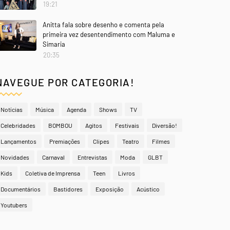
19:21
Anitta fala sobre desenho e comenta pela
primeira vez desentendimento com Maluma e
Simaria
20:35
NAVEGUE POR CATEGORIA!
Notícias
Música
Agenda
Shows
TV
Celebridades
BOMBOU
Agitos
Festivais
Diversão!
Lançamentos
Premiações
Clipes
Teatro
Filmes
Novidades
Carnaval
Entrevistas
Moda
GLBT
Kids
Coletiva de Imprensa
Teen
Livros
Documentários
Bastidores
Exposição
Acústico
Youtubers