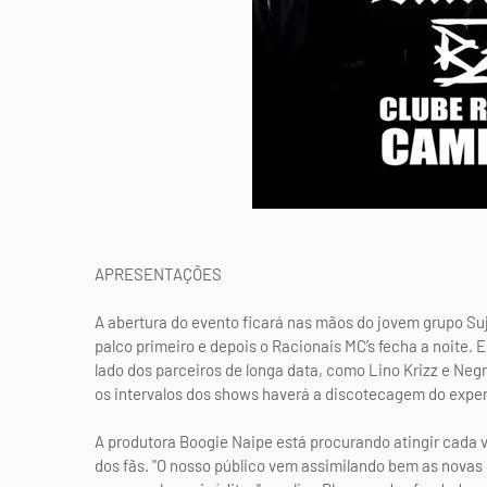
APRESENTAÇÕES
A abertura do evento ficará nas mãos do jovem grupo Su
palco primeiro e depois o Racionais MC’s fecha a noite.
lado dos parceiros de longa data, como Lino Krizz e Neg
os intervalos dos shows haverá a discotecagem do exper
A produtora Boogie Naipe está procurando atingir cada v
dos fãs. "O nosso público vem assimilando bem as novas 