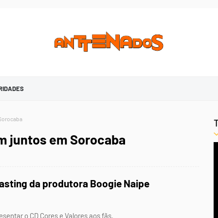
RIDADES
 Sorocaba
am juntos em Sorocaba
casting da produtora Boogie Naipe
sentar o CD Cores e Valores aos fãs.