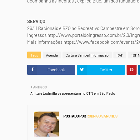
acompanha as inéditas", explica Blue, um dos fundadore
SERVIÇO
26/11 Racionais e RZO no Recreativo Campestre em Soroc
Ingressos http://www.portaldoingresso.com.br/2.0/
Mais informações https://www.facebook.com/events/2
Tags
Agenda
Cultura Sampa! Informação
RAP
TOP 
Facebook
Twitter
ANTIGOS
Anitta e Ludmilla se apresentam no CTN em São Paulo
POSTADO POR
RODRIGO SANCHES