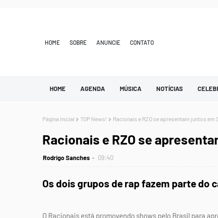
HOME
SOBRE
ANUNCIE
CONTATO
HOME
AGENDA
MÚSICA
NOTÍCIAS
CELEB
Página inicial
TOP News!
Racionais e RZO se apresentam juntos em
Racionais e RZO se apresent
Rodrigo Sanches
09:40
Os dois grupos de rap fazem parte do 
O Racionais está promovendo shows pelo Brasil para apre