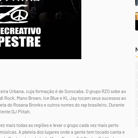
jeira Urbana, cuja formação é de Sorocaba. O grupo RZO sobe ao
 Edi Rock, Mano Brown, Ice Blue e KL Jay tocam seus sucessos ao
reta do Rosana Bronks e outros nomes do rap brasileiro. Durante
iente DJ Piitah.
ez mais todas as regiões e levar o grupo cada vez mais perto
músicas. A plateia dos lugares onde a gente tem tocado canta e