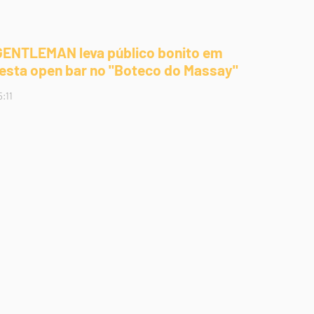
GENTLEMAN leva público bonito em
festa open bar no "Boteco do Massay"
5:11