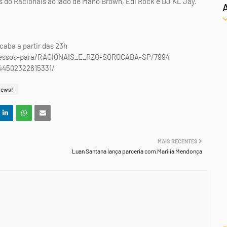
s do Racionais ao lado de Mano Brown, Edi Rock e DJ KL Jay.
aba a partir das 23h
Ingressos-para/RACIONAIS_E_RZO-SOROCABA-SP/7994
44502322615331/
News!
MAIS RECENTES
Luan Santana lança parceria com Marília Mendonça