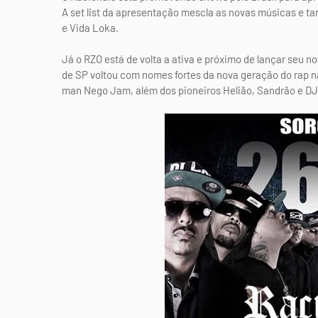
A set list da apresentação mescla as novas músicas e 
e Vida Loka.
Já o RZO está de volta a ativa e próximo de lançar seu n
de SP voltou com nomes fortes da nova geração do rap n
man Nego Jam, além dos pioneiros Helião, Sandrão e DJ 