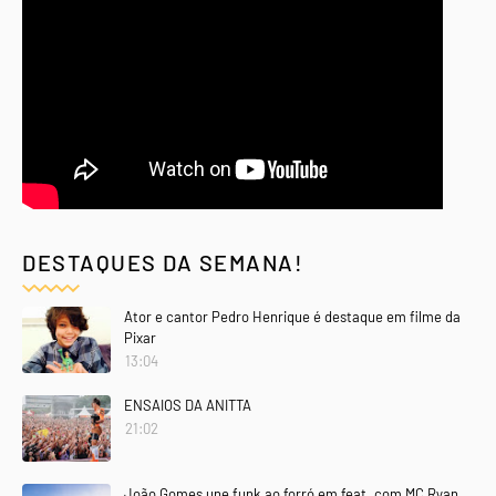
DESTAQUES DA SEMANA!
Ator e cantor Pedro Henrique é destaque em filme da
Pixar
13:04
ENSAIOS DA ANITTA
21:02
João Gomes une funk ao forró em feat. com MC Ryan