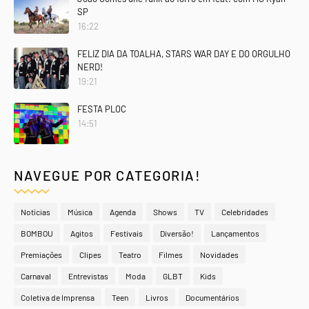
SP
16:22
FELIZ DIA DA TOALHA, STARS WAR DAY E DO ORGULHO
NERD!
19:21
FESTA PLOC
14:51
NAVEGUE POR CATEGORIA!
Notícias
Música
Agenda
Shows
TV
Celebridades
BOMBOU
Agitos
Festivais
Diversão!
Lançamentos
Premiações
Clipes
Teatro
Filmes
Novidades
Carnaval
Entrevistas
Moda
GLBT
Kids
Coletiva de Imprensa
Teen
Livros
Documentários