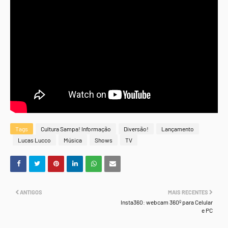
Tags
Cultura Sampa! Informação
Diversão!
Lançamento
Lucas Lucco
Música
Shows
TV
ANTIGOS
MAIS RECENTES
Insta360: webcam 360º para Celular
e PC