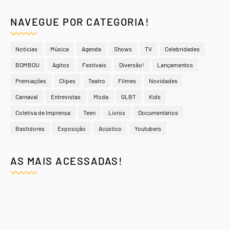
NAVEGUE POR CATEGORIA!
Notícias
Música
Agenda
Shows
TV
Celebridades
BOMBOU
Agitos
Festivais
Diversão!
Lançamentos
Premiações
Clipes
Teatro
Filmes
Novidades
Carnaval
Entrevistas
Moda
GLBT
Kids
Coletiva de Imprensa
Teen
Livros
Documentários
Bastidores
Exposição
Acústico
Youtubers
AS MAIS ACESSADAS!